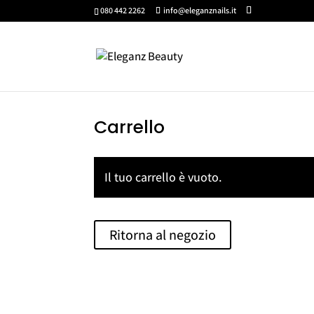
080 442 2262
info@eleganznails.it
Carrello
Il tuo carrello è vuoto.
Ritorna al negozio