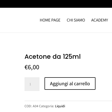
HOME PAGE
CHI SIAMO
ACADEMY
Acetone da 125ml
€
6,00
Acetone
Aggiungi al carrello
da
125ml
quantità
COD:
A04
Categoria:
Liquidi