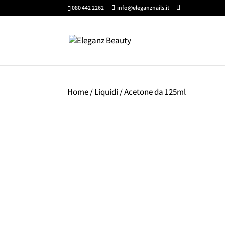
080 442 2262
info@eleganznails.it
Home
/
Liquidi
/ Acetone da 125ml