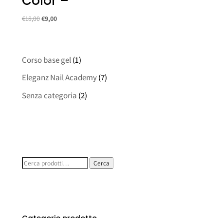
Color –
Il
Il
€
18,00
€
9,00
prezzo
prezzo
originale
attuale
era:
è:
Corso base gel
(1)
€18,00.
€9,00.
Eleganz Nail Academy
(7)
Senza categoria
(2)
Cerca:
Cerca