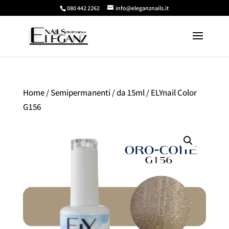
080 442 2262
info@eleganznails.it
Home
/
Semipermanenti
/
da 15ml
/ ELYnail Color
G156