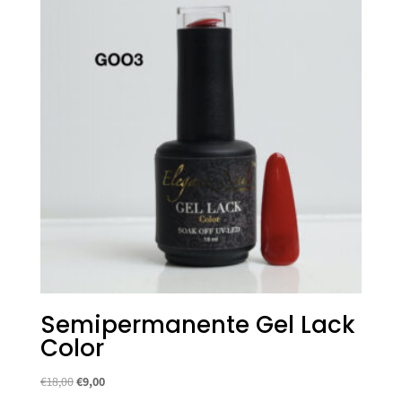
€18,00.
€9,00.
Semipermanente Gel Lack
Color
Il
Il
€
18,00
€
9,00
prezzo
prezzo