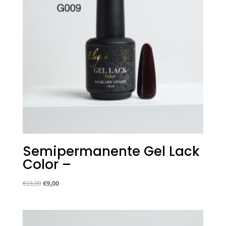
Semipermanente Gel Lack
Color –
Il
Il
€
18,00
€
9,00
prezzo
prezzo
originale
attuale
era:
è: