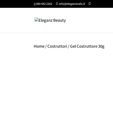
080 442 2262
info@eleganznails.it
Home
/
Costruttori
/ Gel Costruttore 30g