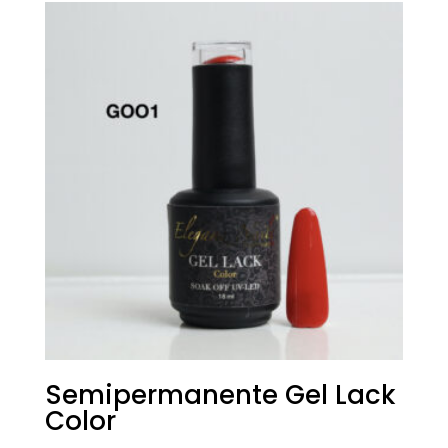
era:
è:
€18,00.
€9,00.
Semipermanente Gel Lack
Color