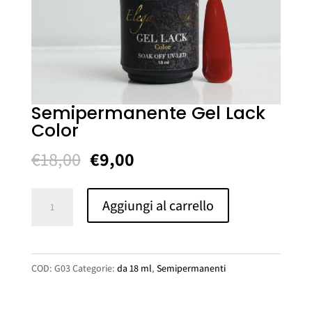
Semipermanente Gel Lack
Color
Il
Il
€
18,00
€
9,00
prezzo
prezzo
originale
attuale
Semipermanente
Aggiungi al carrello
era:
è:
Gel
€18,00.
€9,00.
Lack
Color
COD:
G03
Categorie:
da 18 ml
,
Semipermanenti
quantità