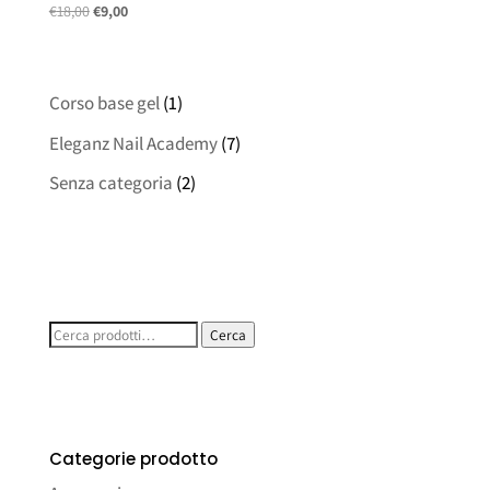
Il
Il
€
18,00
€
9,00
prezzo
prezzo
originale
attuale
era:
è:
Corso base gel
(1)
€18,00.
€9,00.
Eleganz Nail Academy
(7)
Senza categoria
(2)
Cerca:
Cerca
Categorie prodotto