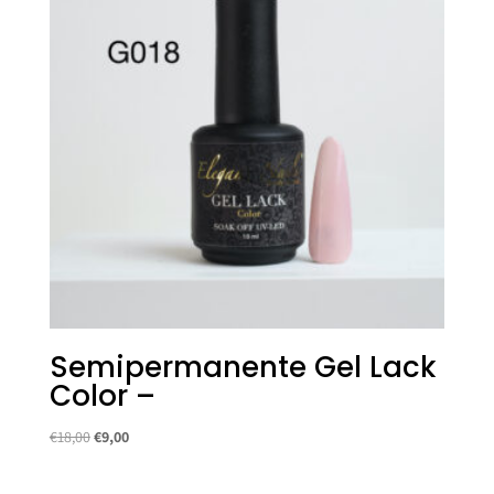
Semipermanente Gel Lack
Color –
Il
Il
€
18,00
€
9,00
prezzo
prezzo
originale
attuale