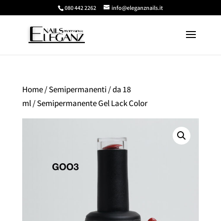
080 442 2262
info@eleganznails.it
Home
/
Semipermanenti
/
da 18
ml
/ Semipermanente Gel Lack Color