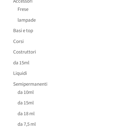
Accessori
Frese
lampade
Basi e top
Corsi
Costruttori
da 15ml
Liquidi
Semipermanenti
da 10ml
da 15ml
da 18 ml
da 7,5 ml