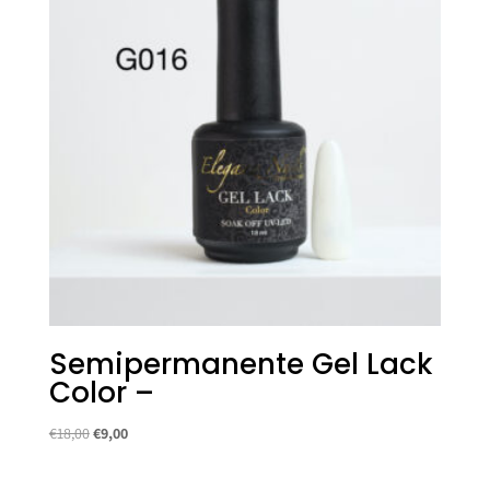
Semipermanente Gel Lack
Color –
Il
Il
€
18,00
€
9,00
prezzo
prezzo
originale
attuale