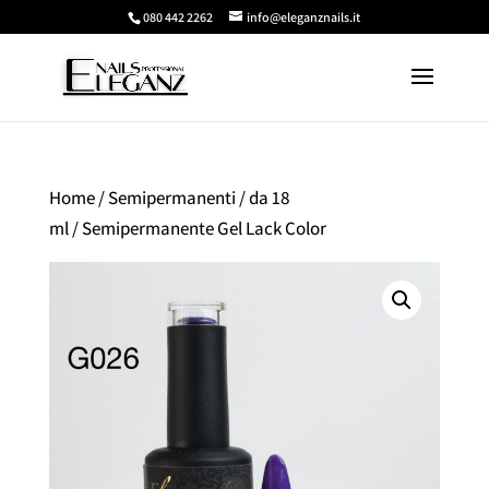
080 442 2262
info@eleganznails.it
Home
/
Semipermanenti
/
da 18
ml
/ Semipermanente Gel Lack Color