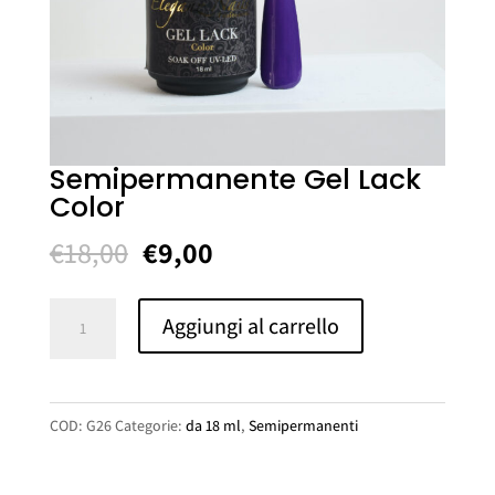
Semipermanente Gel Lack
Color
Il
Il
€
18,00
€
9,00
prezzo
prezzo
originale
attuale
Semipermanente
Aggiungi al carrello
era:
è:
Gel
€18,00.
€9,00.
Lack
Color
COD:
G26
Categorie:
da 18 ml
,
Semipermanenti
quantità