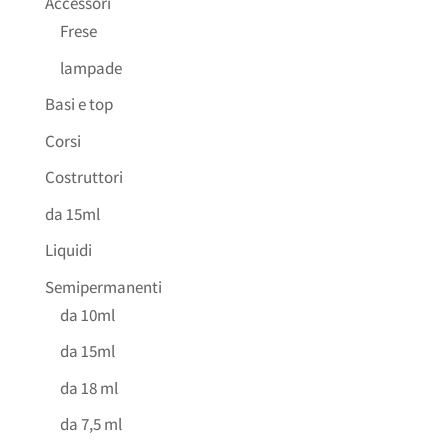
Accessori
Frese
lampade
Basi e top
Corsi
Costruttori
da 15ml
Liquidi
Semipermanenti
da 10ml
da 15ml
da 18 ml
da 7,5 ml