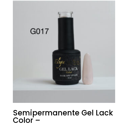
era:
è:
€18,00.
€9,00.
Semipermanente Gel Lack
Color –