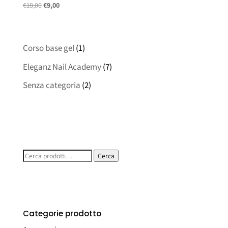
Il
Il
€
18,00
€
9,00
prezzo
prezzo
originale
attuale
era:
è:
Corso base gel
(1)
€18,00.
€9,00.
Eleganz Nail Academy
(7)
Senza categoria
(2)
Cerca:
Cerca
Categorie prodotto