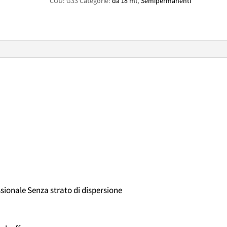
COD:
G33
Categorie:
da 18 ml
,
Semipermanenti
quantità
ssionale Senza strato di dispersione