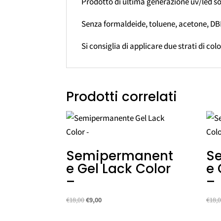
Prodotto di ultima generazione uv/led so
Senza formaldeide, toluene, acetone, DB
Si consiglia di applicare due strati di col
Prodotti correlati
Semipermanent
S
e Gel Lack Color
e 
–
–
Il
Il
€
18,00
€
9,00
€
18,
prezzo
prezzo