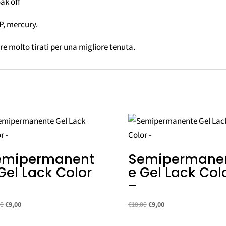
ak off
P, mercury.
ore molto tirati per una migliore tenuta.
emipermanent
Semipermane
Gel Lack Color
e Gel Lack Col
–
Il
Il
Il
Il
00
€
9,00
€
18,00
€
9,00
prezzo
prezzo
prezzo
prezzo