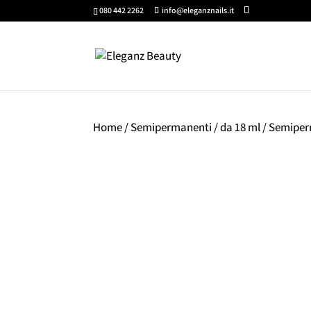
080 442 2262
info@eleganznails.it
Home
/
Semipermanenti
/
da 18 ml
/ Semiper