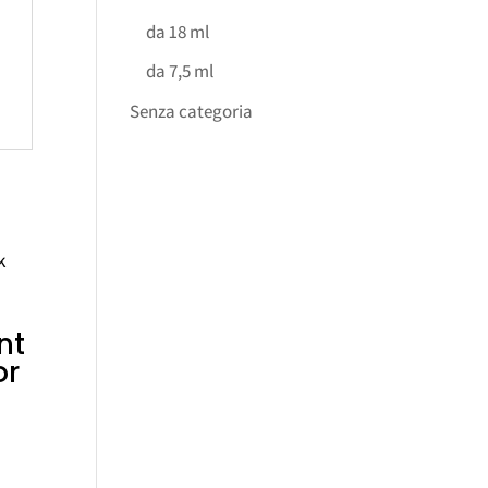
da 18 ml
da 7,5 ml
Senza categoria
nt
or