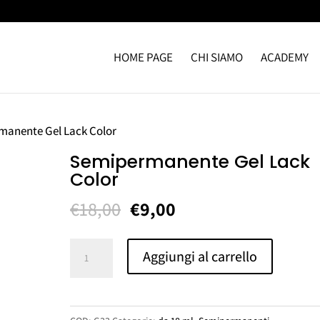
HOME PAGE
CHI SIAMO
ACADEMY
manente Gel Lack Color
Semipermanente Gel Lack
Color
Il
Il
€
18,00
€
9,00
prezzo
prezzo
originale
attuale
Semipermanente
Aggiungi al carrello
era:
è:
Gel
€18,00.
€9,00.
Lack
Color