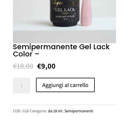
Semipermanente Gel Lack
Color –
Il
Il
€
18,00
€
9,00
prezzo
prezzo
originale
attuale
Semipermanente
Aggiungi al carrello
era:
è:
Gel
€18,00.
€9,00.
Lack
Color
COD:
G18
Categorie:
da 18 ml
,
Semipermanenti
-
quantità