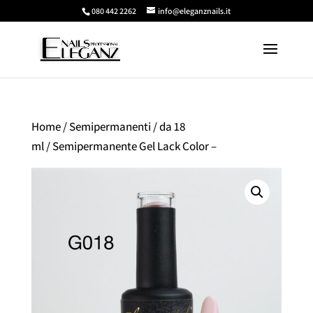
080 442 2262
info@eleganznails.it
Home
/
Semipermanenti
/
da 18
ml
/ Semipermanente Gel Lack Color –