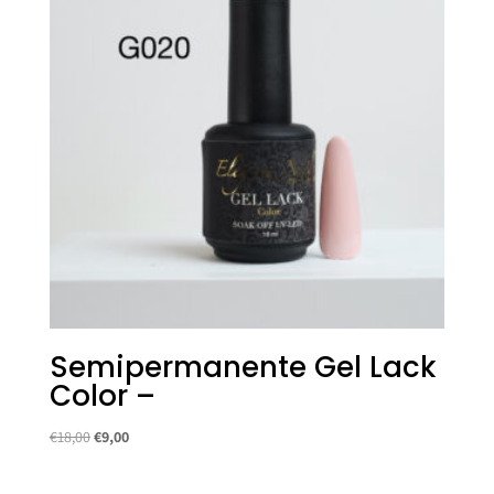
Semipermanente Gel Lack
Color –
Il
Il
€
18,00
€
9,00
prezzo
prezzo
originale
attuale