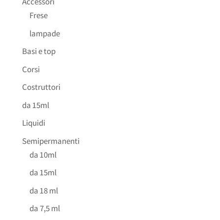
Accessori
Frese
lampade
Basi e top
Corsi
Costruttori
da 15ml
Liquidi
Semipermanenti
da 10ml
da 15ml
da 18 ml
da 7,5 ml