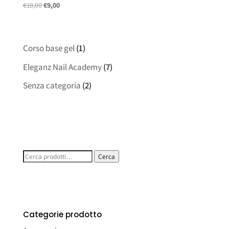
Il
Il
€
18,00
€
9,00
prezzo
prezzo
originale
attuale
era:
è:
Corso base gel
(1)
€18,00.
€9,00.
Eleganz Nail Academy
(7)
Senza categoria
(2)
Cerca:
Cerca
Categorie prodotto