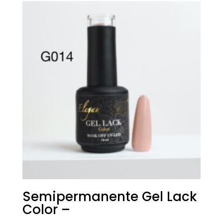
era:
è:
€18,00.
€9,00.
Semipermanente Gel Lack
Color –