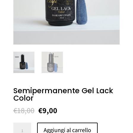
Semipermanente Gel Lack
Color
Il
Il
€
18,00
€
9,00
prezzo
prezzo
originale
attuale
Semipermanente
Aggiungi al carrello