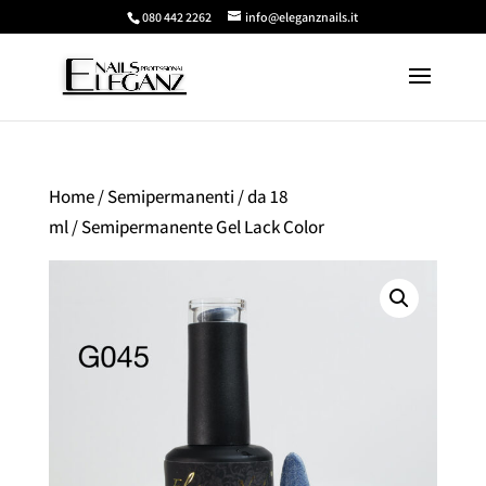
080 442 2262
info@eleganznails.it
Home
/
Semipermanenti
/
da 18
ml
/ Semipermanente Gel Lack Color