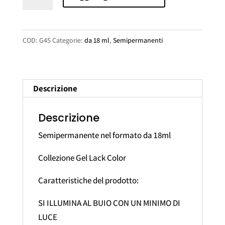
era:
è:
Gel
€18,00.
€9,00.
Lack
Color
COD:
G45
Categorie:
da 18 ml
,
Semipermanenti
quantità
Descrizione
Descrizione
Semipermanente nel formato da 18ml
Collezione Gel Lack Color
Caratteristiche del prodotto:
SI ILLUMINA AL BUIO CON UN MINIMO DI
LUCE