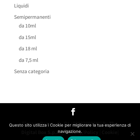
Liquidi
Semipermanenti
da 10ml
da 15ml
da 18 ml
da 7,5 ml
Senza categoria
Eleganz Beauty © - P.I.: 02633880741| By
The
Questo sito utilizza i Cookie per migliorare la tua esperienza di
navigazione.
Digital Box S.p.A.
|
Privacy/Policy
|
Cookie
|