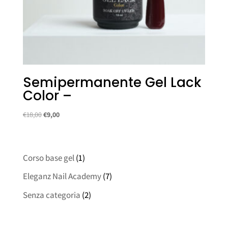
Semipermanente Gel Lack
Color –
Il
Il
€
18,00
€
9,00
prezzo
prezzo
originale
attuale
era:
è:
Corso base gel
(1)
€18,00.
€9,00.
Eleganz Nail Academy
(7)
Senza categoria
(2)