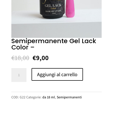
Semipermanente Gel Lack
Color –
Il
Il
€
18,00
€
9,00
prezzo
prezzo
originale
attuale
Semipermanente
Aggiungi al carrello
era:
è:
Gel
€18,00.
€9,00.
Lack
Color
COD:
G22
Categorie:
da 18 ml
,
Semipermanenti
-
quantità