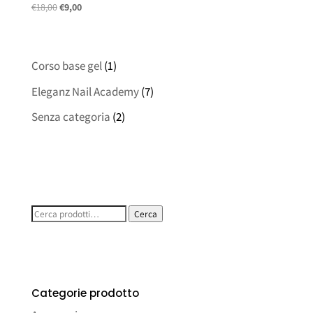
Il
Il
€
18,00
€
9,00
prezzo
prezzo
originale
attuale
era:
è:
Corso base gel
(1)
€18,00.
€9,00.
Eleganz Nail Academy
(7)
Senza categoria
(2)
Cerca:
Cerca
Categorie prodotto