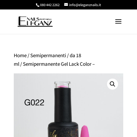
080 442 2262
info@eleganznails.it
Home
/
Semipermanenti
/
da 18
ml
/ Semipermanente Gel Lack Color –