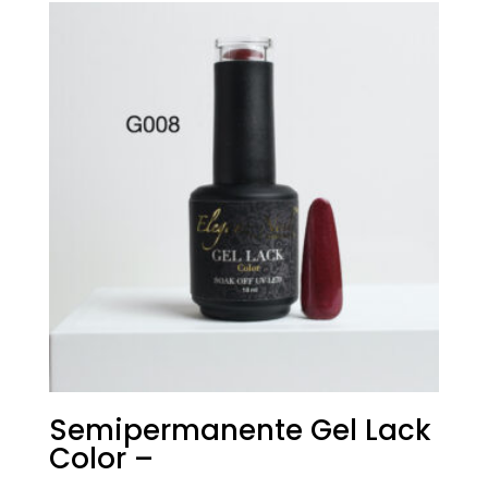
era:
è:
€18,00.
€9,00.
Semipermanente Gel Lack
Color –