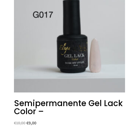
Semipermanente Gel Lack
Color –
Il
Il
€
18,00
€
9,00
prezzo
prezzo
originale
attuale