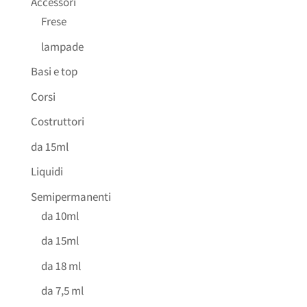
Accessori
Frese
lampade
Basi e top
Corsi
Costruttori
da 15ml
Liquidi
Semipermanenti
da 10ml
da 15ml
da 18 ml
da 7,5 ml