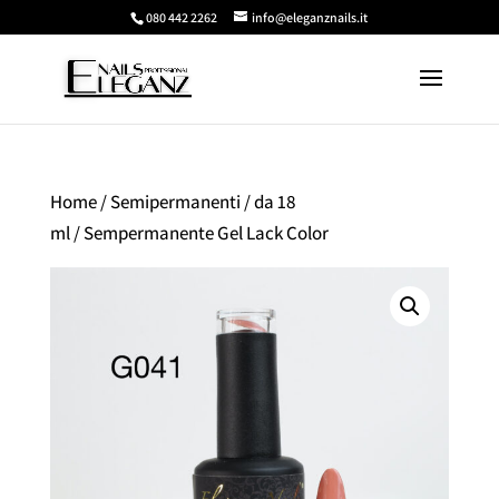
080 442 2262
info@eleganznails.it
Home
/
Semipermanenti
/
da 18
ml
/ Sempermanente Gel Lack Color