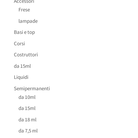
Accessori
Frese
lampade
Basi e top
Corsi
Costruttori
da 15ml
Liquidi
Semipermanenti
da 10ml
da 15ml
da 18 ml
da 7,5 ml