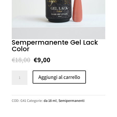
Sempermanente Gel Lack
Color
Il
Il
€
18,00
€
9,00
prezzo
prezzo
originale
attuale
Sempermanente
Aggiungi al carrello
era:
è:
Gel
€18,00.
€9,00.
Lack
Color
COD:
G41
Categorie:
da 18 ml
,
Semipermanenti
quantità