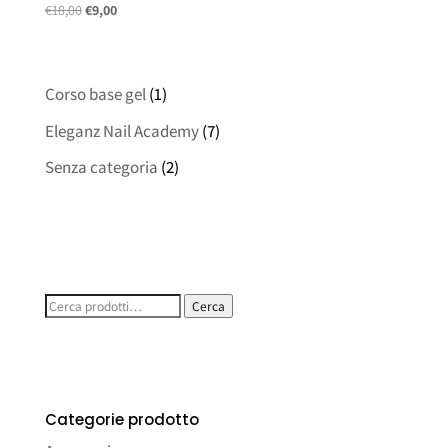
Il
Il
€
18,00
€
9,00
prezzo
prezzo
originale
attuale
era:
è:
Corso base gel
(1)
€18,00.
€9,00.
Eleganz Nail Academy
(7)
Senza categoria
(2)
Cerca:
Cerca
Categorie prodotto