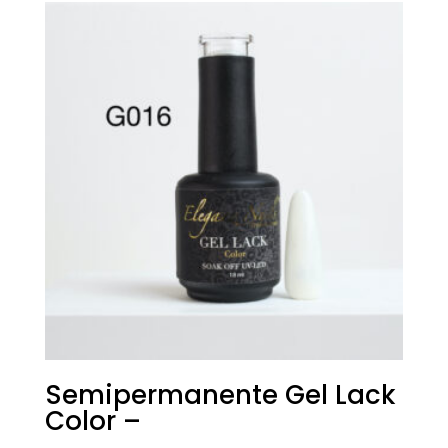
era:
è:
€18,00.
€9,00.
Semipermanente Gel Lack
Color –